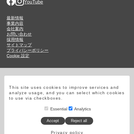
Facebook
Instagram
YouTube
最新情報
事業内容
会社案内
お問い合わせ
採用情報
サイトマップ
プライバシーポリシー
Cookie 設定
お電話でのお問い合わせ
084-983-3761
This site uses cookies to improve services and
analyze usage, and you can select which cookies
to use via checkboxes.
受付時間：土日祝日を除く8:00～18:00
Webでのお問い合わせ
Essential
Analytics
お問い合わせフォーム
Accept
Reject all
Privacy policy