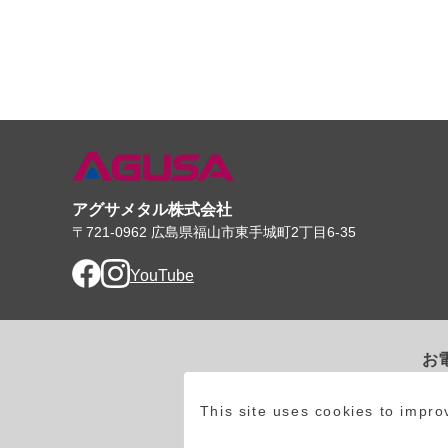
アグサメタル株式会社
〒721-0962 広島県福山市東手城町2丁目6-35
Facebook
Instagram
YouTube
お
0
This site uses cookies to impr
受付