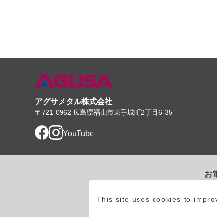
アグサメタル株式会社
〒721-0962 広島県福山市東手城町2丁目6-35
Facebook
Instagram
YouTube
お
0
This site uses cookies to impr
受付